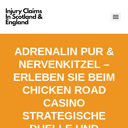
ADRENALIN PUR &
NERVENKITZEL –
ERLEBEN SIE BEIM
CHICKEN ROAD
CASINO
STRATEGISCHE