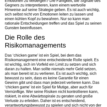
Emotionen zu verbergen? Die Fähigkeit, die Signale des
Gegners zu interpretieren, kann einem wertvolle
Hinweise auf seine Strategie geben. Es ist auch wichtig,
sich selbst nicht von Emotionen leiten zu lassen und
einen kühlen Kopf zu bewahren. Nur so kann man
rationale Entscheidungen treffen und das Spiel zu seinen
Gunsten beeinflussen.
Die Rolle des
Risikomanagements
Das ‘chicken game’ ist ein Spiel, bei dem das
Risikomanagement eine entscheidende Rolle spielt. Es
ist wichtig, sich im Vorfeld ein Limit zu setzen und sich
daran zu halten. Man sollte niemals mehr Geld setzen,
als man bereit ist zu verlieren. Es ist auch wichtig, sich
bewusst zu sein, dass es keine Garantie für einen
Gewinn gibt und dass man jederzeit verlieren kann. Das
‘chicken game’ ist ein Spiel für Mutige, aber auch für
Vernünftige. Wer seine Risiken nicht kontrollieren kann,
riskiert, in eine Abwärtsspirale zu geraten und große
Verluste zu erleiden. Daher ist es entscheidend,
verantwortungsbewusst zu spielen und sich nicht von der