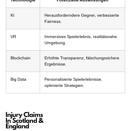
Technologie
Potenzielle Auswirkungen
KI
Herausforderndere Gegner, verbesserte
Fairness.
VR
Immersives Spielerlebnis, realitätsnahe
Umgebung.
Blockchain
Erhöhte Transparenz, fälschungssichere
Ergebnisse.
Big Data
Personalisierte Spielerlebnisse,
optimierte Strategien.