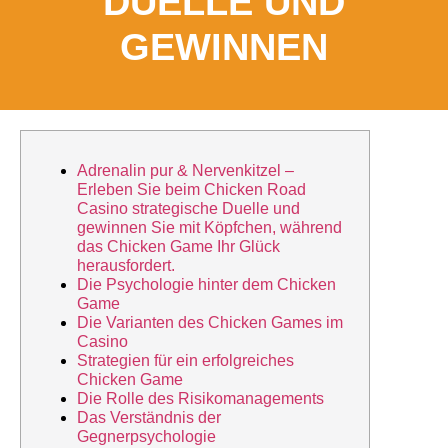
DUELLE UND
GEWINNEN
Adrenalin pur & Nervenkitzel –
Erleben Sie beim Chicken Road
Casino strategische Duelle und
gewinnen Sie mit Köpfchen, während
das Chicken Game Ihr Glück
herausfordert.
Die Psychologie hinter dem Chicken
Game
Die Varianten des Chicken Games im
Casino
Strategien für ein erfolgreiches
Chicken Game
Die Rolle des Risikomanagements
Das Verständnis der
Gegnerpsychologie