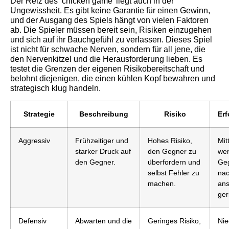
Der Reiz des ‘chicken game’ liegt auch in der
Ungewissheit. Es gibt keine Garantie für einen Gewinn,
und der Ausgang des Spiels hängt von vielen Faktoren
ab. Die Spieler müssen bereit sein, Risiken einzugehen
und sich auf ihr Bauchgefühl zu verlassen. Dieses Spiel
ist nicht für schwache Nerven, sondern für all jene, die
den Nervenkitzel und die Herausforderung lieben. Es
testet die Grenzen der eigenen Risikobereitschaft und
belohnt diejenigen, die einen kühlen Kopf bewahren und
strategisch klug handeln.
Strategie
Beschreibung
Risiko
Er
Aggressiv
Frühzeitiger und
Hohes Risiko,
Mit
starker Druck auf
den Gegner zu
we
den Gegner.
überfordern und
Ge
selbst Fehler zu
nac
machen.
ans
ger
Defensiv
Abwarten und die
Geringes Risiko,
Nie